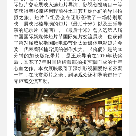
际短片交流展映入选短片导演、影视创投项目一等
奖获得者张楠将启程前往土耳其开始他们的异国拍
摄之旅。短片节组委会在迷影荟做了一场特别展
映，展映张楠导演的短片《最后十米》以及王乐导
演的纪录片《俺俩》。《最后十米》曾入选第八届
中国国际新媒体短片节国际短片交流展映，也获得
了第74届威尼斯国际电影节亚太新媒体电影短片金
奖，代表着张楠导演的创作实力。《俺俩》是约40
分钟的加长版纪录片，是王乐导演在2010年获奖
后，又花了7年时间继续跟踪拍摄剪辑而成的十年
心血之作。本次展映吸引了深圳影视圈爱好者齐聚
一堂，在欣赏影片之余，到场观众还和导演进行了
零距离交流互动。