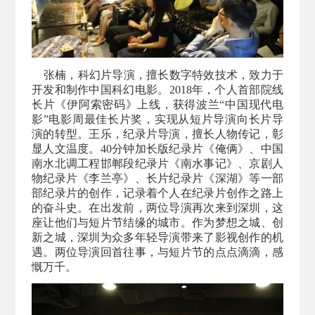
张楠，科幻片导演，擅长数字特效技术，致力于
开发和制作中国科幻电影。
2018年，个人首部院线
长片《伊阿索密码》上线，获得波兰“中国现代电
影”电影周最佳长片奖，实现从短片导演向长片导
演的转型。王乐，纪录片导演，擅长人物传记，彰
显人文温度。40分钟加长版纪录片《俺俩》、中国
南水北调工程邯郸段纪录片《南水事记》、京剧人
物纪录片《李兰亭》、长片纪录片《深湖》等一部
部纪录片的创作，记录着个人在纪录片创作之路上
的奋斗史。在出发前，两位导演再次来到深圳，这
座让他们与短片节结缘的城市。作为梦想之城、创
新之城，深圳为众多年轻导演带来了影视创作的机
遇。两位导演回首往事，与短片节的点点滴滴，感
慨万千。