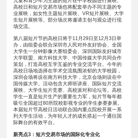
儿童和青少年为主题的短片在中学校园进行展映。
高校日和短片交易市场也将配套举办不同主题的专
业展映，如女性主题短片展映、VR短片展映、大学
生短片展映等。部分场次将邀请主创与观众进行现
场交流。
第八届短片节的高校日将于11月29日至12月3日举
办，由组委会联合深圳市人民对外友好协会、全国
大学生一分钟影像大赛组委会、深圳国际友好城市
大学联盟、南方科技大学、中国传媒大学共同合作
策划，打造高校互学互鉴的专业交流平台。今年的
高校日场地选择在学术交流氛围浓郁的大学校园，
深圳会场将设在南方科技大学，北京会场则设在中
国传媒大学。活动包含大师班讲座、国际短片交流
展映、大学生短片竞赛、高校派对和论坛等。高校
学生一直是短片生产的重要生力军，短片节每年都
吸引全国超过80所院校影视专业的学生参赛参展。
本届短片节高校日活动联合国内重点院校开展一系
列大学生活动，为年轻人才的成长搭起一个通往国
际舞台的有效平台。
新亮点3：短片交易市场的国际化专业化