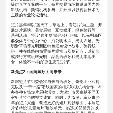
提供互学互鉴的平台；短片交易市场将邀请国内外
影视机构、购销机构参与，并开展以影视新技术为
主题的专业论坛活动。
短片嘉年华以“蓝天下，草地上，看短片”为主题，开
展短片展映、美食展销、互动娱乐、绿色骑行等一
系列活动，特设“嘉年华”绿色骑行路线，以光明新区
群众体育中心为中心，沿公明水库、光明农场、光
明滑草场等光明新区特色景点设计徒步、骑行线
路，并在线路内布置短片观赏点及签到点，以徒步
或骑行方式玩转光明，品尝西班牙和光明本地美
食，体验不一样的“原生态”短片节。
新亮点2：面向国际面向未来
新届短片节组委会将与来自西班牙、哥伦比亚和捷
克以及“一带一路”沿线国家的相关影视机构合作，举
办各种专场短片展映活动，为深圳市民奉献不同国
家短片特色的视觉盛宴。同时，为激发儿童及青少
年的短片兴趣，营造更好的短片观影氛围，本届短
片节特设“儿童短片”展映单元，挑选10部优秀的以