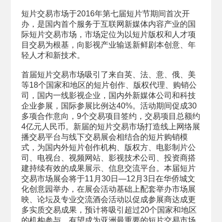
短片交易市场于2016年第七届短片节期间首次开
办，是国内首个服务于互联网新媒体内容产业的国
际短片交易市场，市场定位为以短片版权和人才项
目交易为根基，向影视产业输送新鲜剧本创意、年
轻人才和新技术。
首届短片交易市场吸引了来自英、法、意、俄、美
等18个国家和地区的短片创作、版权代理、购销公
司，国内一线影视企业，国内外新媒体公司和科技
企业参展，国际参展比例达40%。活动期间促成30
多项合作意向，9个交易项目签约，交易项目总额约
4亿元人民币。新届的短片交易市场打造线上网络展
播交易平台与线下交易展会相结合的短片购销模
式，为国内外短片创作机构、版权方、电影制片公
司、电视台、视频网站、影视技术公司、投资商搭
建持续有效的成果展示、信息交流平台。本届短片
交易市场展会将于11月30日—12月3日在华侨城文
化创意园举办，在展会活动基础上配套举办市场展
映、论坛及专业交流酒会活动以促成参展商达成更
多实质交易成果，预计将吸引超过20个国家和地区
的机构参与，有望成为亚洲最重要的短片交易市场