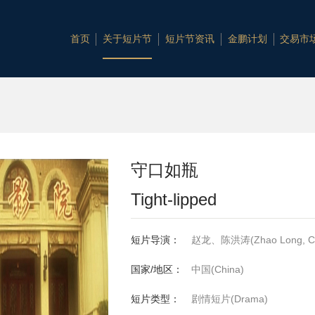
首页
关于短片节
短片节资讯
金鹏计划
交易市
守口如瓶
Tight-lipped
短片导演：
赵龙、陈洪涛(Zhao Long, Ch
国家/地区：
中国(China)
短片类型：
剧情短片(Drama)