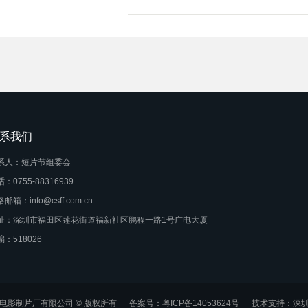
系我们
系人：短片节组委会
：0755-88316939
邮箱：info@csff.com.cn
址：深圳市福田区莲花街道福新社区鹏程一路1号广电大厦
编：518026
电影制片厂有限公司 © 版权所有
备案号：粤ICP备14053624号
技术支持：
深